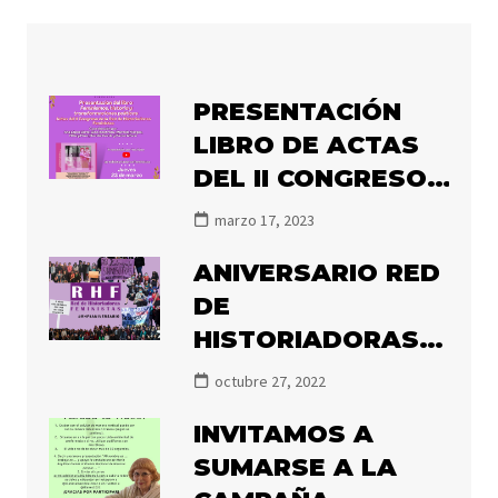
PRESENTACIÓN
LIBRO DE ACTAS
DEL II CONGRESO
DE LA RHF
marzo 17, 2023
«FEMINISMOS,
ANIVERSARIO RED
HISTORIA Y
DE
TRANSFORMACIÓN
HISTORIADORAS
POLÍTICA»
FEMINISTAS
octubre 27, 2022
INVITAMOS A
SUMARSE A LA