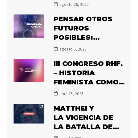
CON EL PREMIO
agosto 26, 2025
OLGA POBLETE
PENSAR OTROS
2025
FUTUROS
POSIBLES:
PRONTO
agosto 5, 2025
COMIENZA EL III
III CONGRESO RHF.
CONGRESO DE
– HISTORIA
HISTORIADORAS
FEMINISTA COMO
FEMINISTAS
RESISTENCIA:
abril 25, 2025
PENSAR OTROS
MATTHEI Y
FUTUROS
LA VIGENCIA DE
POSIBLES
LA BATALLA DE
LA MEMORIA