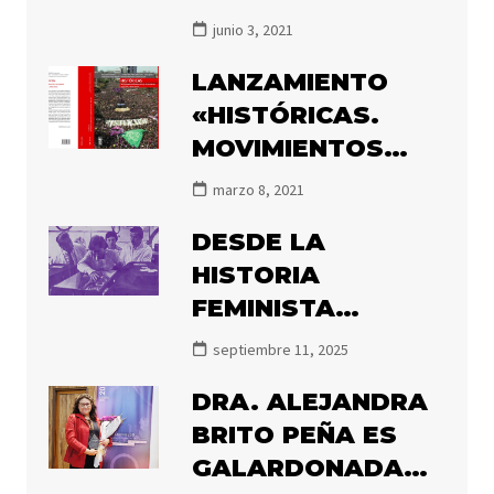
MARÍA ANGÉLICA
junio 3, 2021
ILLANES POR EL
LANZAMIENTO
PREMIO ATENEA
«HISTÓRICAS.
2020
MOVIMIENTOS
FEMINISTAS Y DE
marzo 8, 2021
MUJERES EN
DESDE LA
CHILE, 1850-2020»
HISTORIA
FEMINISTA
DECIMOS NUNCA
septiembre 11, 2025
MÁS
DRA. ALEJANDRA
BRITO PEÑA ES
GALARDONADA