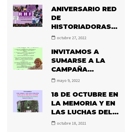
«FEMINISMOS,
ANIVERSARIO RED
HISTORIA Y
DE
TRANSFORMACIÓN
HISTORIADORAS
POLÍTICA»
FEMINISTAS
octubre 27, 2022
INVITAMOS A
SUMARSE A LA
CAMPAÑA
#ILLANESALNACIO
mayo 9, 2022
NAL2022
18 DE OCTUBRE EN
LA MEMORIA Y EN
LAS LUCHAS DEL
PUEBLO.
octubre 18, 2021