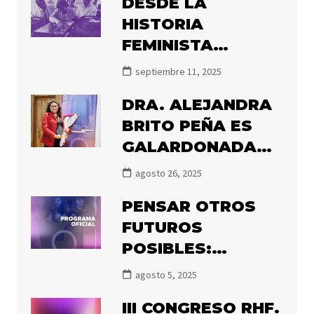
DESDE LA
CHILE, 1850-2020»
HISTORIA
FEMINISTA
DECIMOS NUNCA
septiembre 11, 2025
MÁS
DRA. ALEJANDRA
BRITO PEÑA ES
GALARDONADA
CON EL PREMIO
agosto 26, 2025
OLGA POBLETE
PENSAR OTROS
2025
FUTUROS
POSIBLES:
PRONTO
agosto 5, 2025
COMIENZA EL III
III CONGRESO RHF.
CONGRESO DE