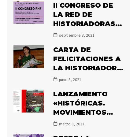
II CONGRESO DE
LA RED DE
HISTORIADORAS
FEMINISTAS 2021
septiembre 3, 2021
CARTA DE
FELICITACIONES A
LA HISTORIADORA
MARÍA ANGÉLICA
junio 3, 2021
ILLANES POR EL
LANZAMIENTO
PREMIO ATENEA
«HISTÓRICAS.
2020
MOVIMIENTOS
FEMINISTAS Y DE
marzo 8, 2021
MUJERES EN