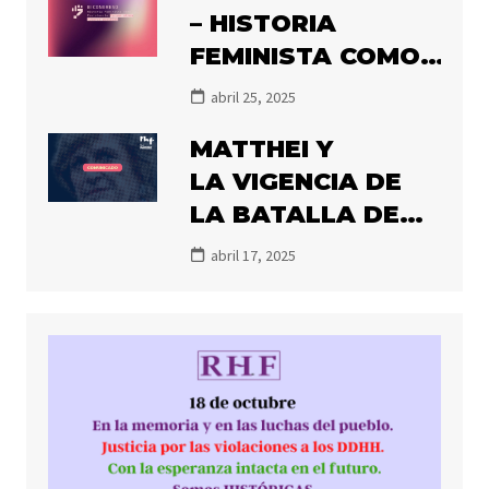
– HISTORIA
HISTORIADORAS
FEMINISTA COMO
FEMINISTAS
RESISTENCIA:
abril 25, 2025
PENSAR OTROS
MATTHEI Y
FUTUROS
LA VIGENCIA DE
POSIBLES
LA BATALLA DE
LA MEMORIA
abril 17, 2025