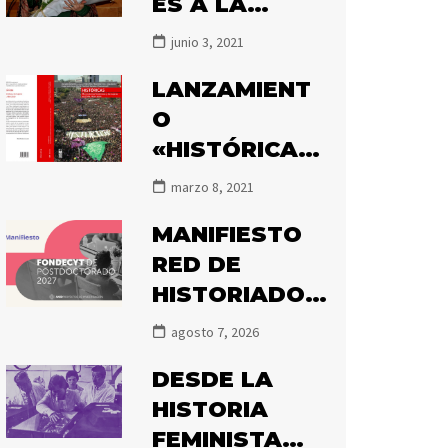
ES A LA
HISTORIADOR
junio 3, 2021
A MARÍA
LANZAMIENT
ANGÉLICA
O
ILLANES POR
«HISTÓRICAS.
EL PREMIO
MOVIMIENTOS
ATENEA 2020
marzo 8, 2021
FEMINISTAS Y
MANIFIESTO
DE MUJERES
RED DE
EN CHILE,
HISTORIADOR
1850-2020»
AS
agosto 7, 2026
FEMINISTAS
DESDE LA
SOBRE ÁREAS
HISTORIA
PRIORITARIAS
FEMINISTA
DE