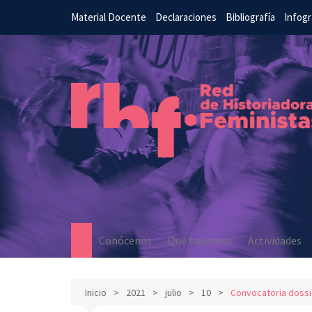
Material Docente
Declaraciones
Bibliografía
Infogr
Conócenos
Qué hacemos
Actividades
Inicio
2021
julio
10
Convocatoria dossi