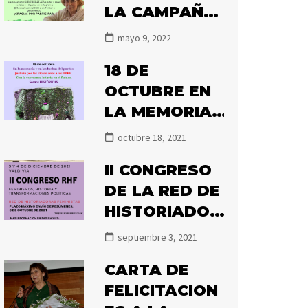
LA CAMPAÑA
#ILLANESALN
mayo 9, 2022
ACIONAL2022
18 DE
OCTUBRE EN
LA MEMORIA
Y EN LAS
octubre 18, 2021
LUCHAS DEL
II CONGRESO
PUEBLO.
DE LA RED DE
HISTORIADOR
AS
septiembre 3, 2021
FEMINISTAS
CARTA DE
2021
FELICITACION