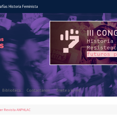
afías Historia Feminista
Biblioteca
Contactanos
Únete a la red
er Revista ANPHLAC