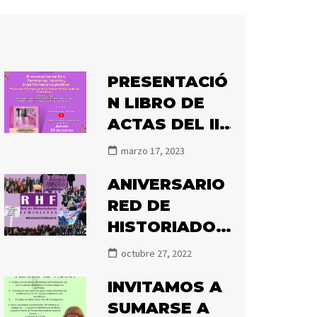
PRESENTACIÓ
N LIBRO DE
ACTAS DEL II
CONGRESO
marzo 17, 2023
DE LA RHF
ANIVERSARIO
«FEMINISMOS
RED DE
, HISTORIA Y
HISTORIADOR
TRANSFORMA
AS
CIÓN
octubre 27, 2022
FEMINISTAS
POLÍTICA»
INVITAMOS A
SUMARSE A