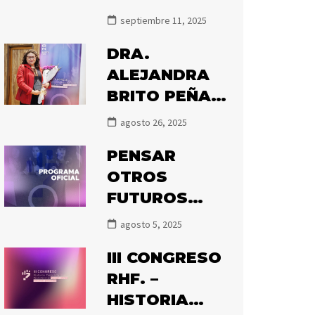
DECIMOS
CONCURSO
septiembre 11, 2025
NUNCA MÁS
FONDECYT
DRA.
POSTDOCTOR
ALEJANDRA
AL 2027
BRITO PEÑA
ES
agosto 26, 2025
GALARDONAD
PENSAR
A CON EL
OTROS
PREMIO OLGA
FUTUROS
POBLETE
POSIBLES:
2025
agosto 5, 2025
PRONTO
III CONGRESO
COMIENZA EL
RHF. –
III CONGRESO
HISTORIA
DE