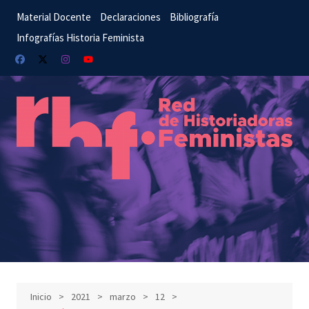
Saltar
Material Docente
Declaraciones
Bibliografía
al
Infografías Historia Feminista
contenido
Inicio
2021
marzo
12