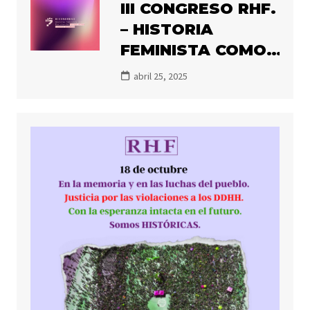
III CONGRESO RHF.
CONGRESO DE
– HISTORIA
HISTORIADORAS
FEMINISTA COMO
FEMINISTAS
RESISTENCIA:
abril 25, 2025
PENSAR OTROS
FUTUROS
POSIBLES