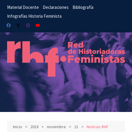
Saltar
Material Docente
Declaraciones
Bibliografía
al
Infografías Historia Feminista
contenido
Inicio
2018
noviembre
21
Noticias RHF