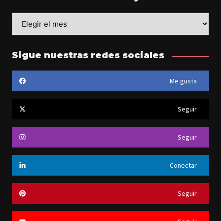
Archivo
de
información
y
Sigue nuestras redes sociales
noticias
Me gusta
Seguir
Seguir
Conectar
Seguir