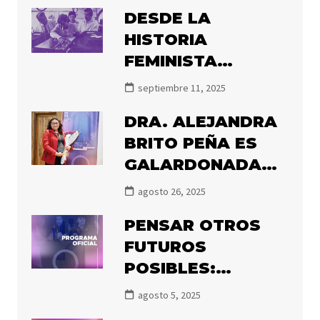
SOBRE ÁREAS
DESDE LA
PRIORITARIAS DE
HISTORIA
CONCURSO
FEMINISTA
FONDECYT
DECIMOS NUNCA
POSTDOCTORAL
septiembre 11, 2025
MÁS
2027
DRA. ALEJANDRA
BRITO PEÑA ES
GALARDONADA
CON EL PREMIO
agosto 26, 2025
OLGA POBLETE
PENSAR OTROS
2025
FUTUROS
POSIBLES:
PRONTO
agosto 5, 2025
COMIENZA EL III