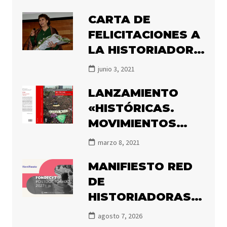
CARTA DE
FELICITACIONES A
LA HISTORIADORA
MARÍA ANGÉLICA
junio 3, 2021
ILLANES POR EL
LANZAMIENTO
PREMIO ATENEA
«HISTÓRICAS.
2020
MOVIMIENTOS
FEMINISTAS Y DE
marzo 8, 2021
MUJERES EN
MANIFIESTO RED
CHILE, 1850-2020»
DE
HISTORIADORAS
FEMINISTAS
agosto 7, 2026