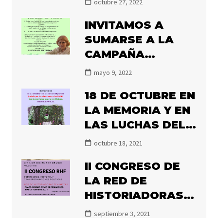
octubre 27, 2022
INVITAMOS A
SUMARSE A LA
CAMPAÑA
#ILLANESALNACIO
mayo 9, 2022
NAL2022
18 DE OCTUBRE EN
LA MEMORIA Y EN
LAS LUCHAS DEL
PUEBLO.
octubre 18, 2021
II CONGRESO DE
LA RED DE
HISTORIADORAS
FEMINISTAS 2021
septiembre 3, 2021