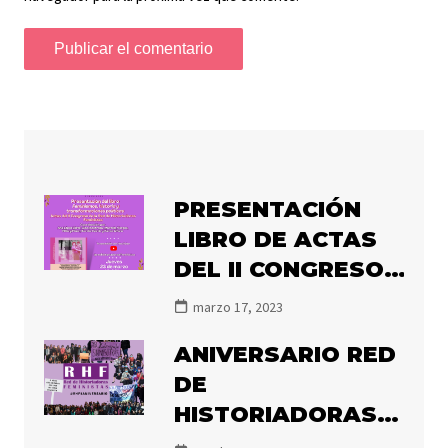
PRESENTACIÓN
LIBRO DE ACTAS
DEL II CONGRESO
DE LA RHF
marzo 17, 2023
«FEMINISMOS,
ANIVERSARIO RED
HISTORIA Y
DE
TRANSFORMACIÓN
HISTORIADORAS
POLÍTICA»
FEMINISTAS