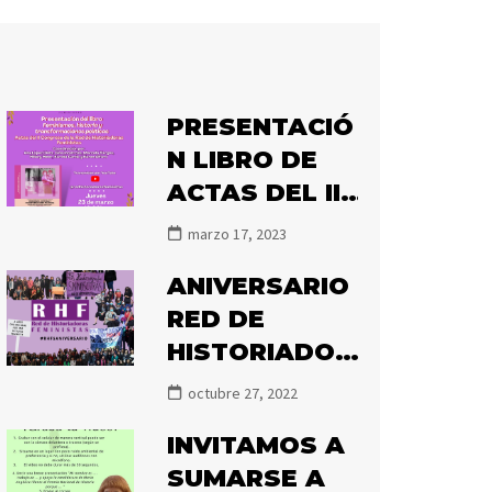
PRESENTACIÓ
N LIBRO DE
ACTAS DEL II
CONGRESO
marzo 17, 2023
DE LA RHF
ANIVERSARIO
«FEMINISMOS
RED DE
, HISTORIA Y
HISTORIADOR
TRANSFORMA
AS
CIÓN
octubre 27, 2022
FEMINISTAS
POLÍTICA»
INVITAMOS A
SUMARSE A