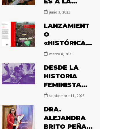
ES A LA
HISTORIADOR
junio 3, 2021
A MARÍA
LANZAMIENT
ANGÉLICA
O
ILLANES POR
«HISTÓRICAS.
EL PREMIO
MOVIMIENTOS
ATENEA 2020
marzo 8, 2021
FEMINISTAS Y
DESDE LA
DE MUJERES
HISTORIA
EN CHILE,
FEMINISTA
1850-2020»
DECIMOS
septiembre 11, 2025
NUNCA MÁS
DRA.
ALEJANDRA
BRITO PEÑA