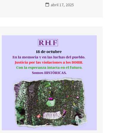
BATALLA DE
FUTUROS
abril 17, 2025
LA MEMORIA
POSIBLES