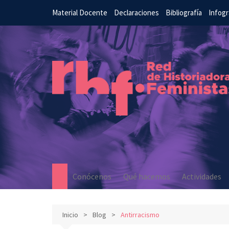
Saltar
Material Docente
Declaraciones
Bibliografía
Infogr
al
contenido
Conócenos
Qué hacemos
Actividades
Inicio
Blog
Antirracismo