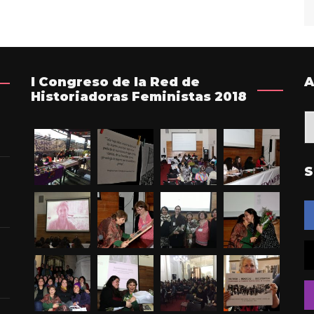
I Congreso de la Red de
A
Historiadoras Feministas 2018
A
d
i
y
S
no