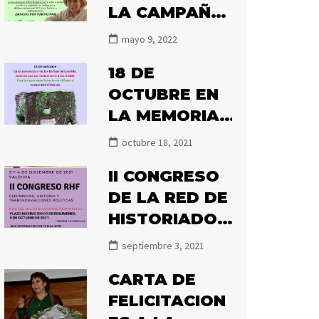
LA CAMPAÑA
#ILLANESALN
mayo 9, 2022
ACIONAL2022
18 DE
OCTUBRE EN
LA MEMORIA
Y EN LAS
octubre 18, 2021
LUCHAS DEL
II CONGRESO
PUEBLO.
DE LA RED DE
HISTORIADOR
AS
septiembre 3, 2021
FEMINISTAS
CARTA DE
2021
FELICITACION