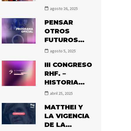
ES
agosto 26, 2025
GALARDONAD
PENSAR
A CON EL
OTROS
PREMIO OLGA
FUTUROS
POBLETE
POSIBLES:
2025
agosto 5, 2025
PRONTO
III CONGRESO
COMIENZA EL
RHF. –
III CONGRESO
HISTORIA
DE
FEMINISTA
HISTORIADOR
abril 25, 2025
COMO
AS
MATTHEI Y
RESISTENCIA:
FEMINISTAS
LA VIGENCIA
PENSAR
DE LA
OTROS