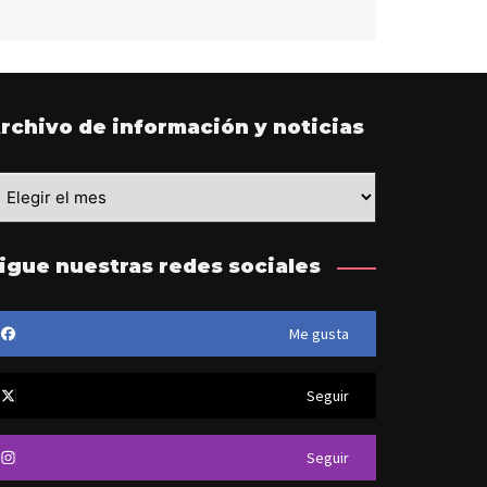
rchivo de información y noticias
rchivo
e
nformación
igue nuestras redes sociales
ticias
Me gusta
Seguir
Seguir