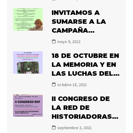
INVITAMOS A
SUMARSE A LA
CAMPAÑA
#ILLANESALNACIO
mayo 9, 2022
NAL2022
18 DE OCTUBRE EN
LA MEMORIA Y EN
LAS LUCHAS DEL
PUEBLO.
octubre 18, 2021
II CONGRESO DE
LA RED DE
HISTORIADORAS
FEMINISTAS 2021
septiembre 3, 2021