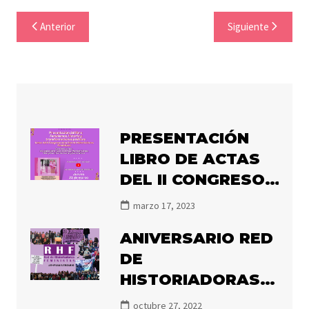
Anterior
Siguiente
PRESENTACIÓN
LIBRO DE ACTAS
DEL II CONGRESO
DE LA RHF
marzo 17, 2023
«FEMINISMOS,
ANIVERSARIO RED
HISTORIA Y
DE
TRANSFORMACIÓN
HISTORIADORAS
POLÍTICA»
FEMINISTAS
octubre 27, 2022