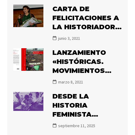
CARTA DE
FELICITACIONES A
LA HISTORIADORA
MARÍA ANGÉLICA
junio 3, 2021
ILLANES POR EL
LANZAMIENTO
PREMIO ATENEA
«HISTÓRICAS.
2020
MOVIMIENTOS
FEMINISTAS Y DE
marzo 8, 2021
MUJERES EN
DESDE LA
CHILE, 1850-2020»
HISTORIA
FEMINISTA
DECIMOS NUNCA
septiembre 11, 2025
MÁS