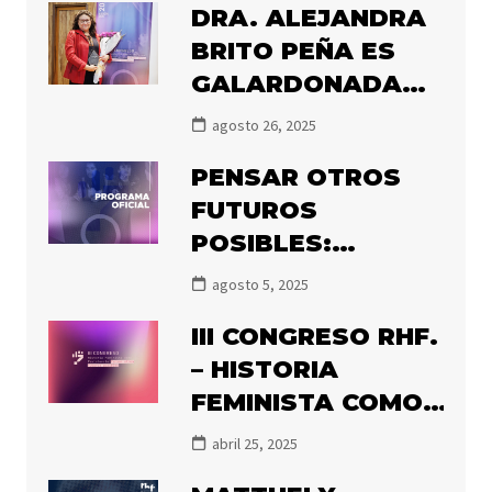
DRA. ALEJANDRA
BRITO PEÑA ES
GALARDONADA
CON EL PREMIO
agosto 26, 2025
OLGA POBLETE
PENSAR OTROS
2025
FUTUROS
POSIBLES:
PRONTO
agosto 5, 2025
COMIENZA EL III
III CONGRESO RHF.
CONGRESO DE
– HISTORIA
HISTORIADORAS
FEMINISTA COMO
FEMINISTAS
RESISTENCIA:
abril 25, 2025
PENSAR OTROS