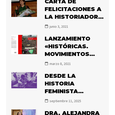
CARTA DE
FELICITACIONES A
LA HISTORIADORA
MARÍA ANGÉLICA
junio 3, 2021
ILLANES POR EL
LANZAMIENTO
PREMIO ATENEA
«HISTÓRICAS.
2020
MOVIMIENTOS
FEMINISTAS Y DE
marzo 8, 2021
MUJERES EN
DESDE LA
CHILE, 1850-2020»
HISTORIA
FEMINISTA
DECIMOS NUNCA
septiembre 11, 2025
MÁS
DRA. ALEJANDRA