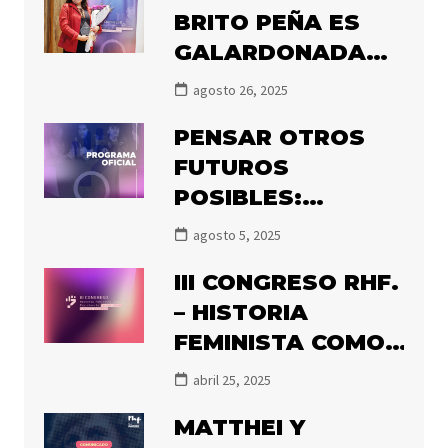
BRITO PEÑA ES
GALARDONADA
CON EL PREMIO
agosto 26, 2025
OLGA POBLETE
PENSAR OTROS
2025
FUTUROS
POSIBLES:
PRONTO
agosto 5, 2025
COMIENZA EL III
III CONGRESO RHF.
CONGRESO DE
– HISTORIA
HISTORIADORAS
FEMINISTA COMO
FEMINISTAS
RESISTENCIA:
abril 25, 2025
PENSAR OTROS
MATTHEI Y
FUTUROS