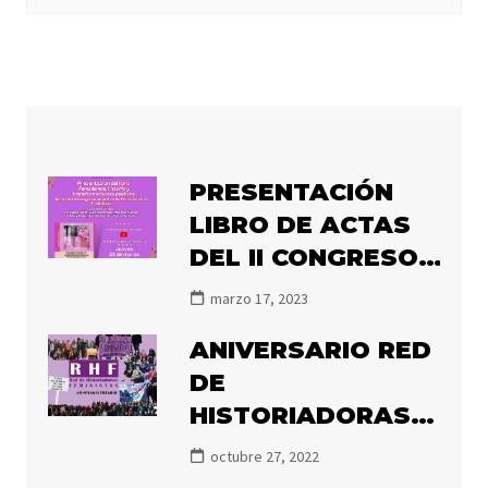
PRESENTACIÓN
LIBRO DE ACTAS
DEL II CONGRESO
DE LA RHF
marzo 17, 2023
«FEMINISMOS,
ANIVERSARIO RED
HISTORIA Y
DE
TRANSFORMACIÓN
HISTORIADORAS
POLÍTICA»
FEMINISTAS
octubre 27, 2022