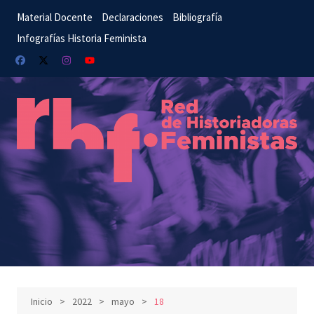
Saltar
Material Docente
Declaraciones
Bibliografía
al
Infografías Historia Feminista
contenido
Inicio
2022
mayo
18