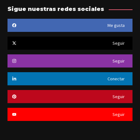
información
y
Sigue nuestras redes sociales
noticias
Me gusta
Seguir
Seguir
Conectar
Seguir
Seguir