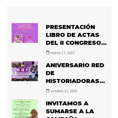
PRESENTACIÓN
LIBRO DE ACTAS
DEL II CONGRESO
DE LA RHF
marzo 17, 2023
«FEMINISMOS,
ANIVERSARIO RED
HISTORIA Y
DE
TRANSFORMACIÓN
HISTORIADORAS
POLÍTICA»
FEMINISTAS
octubre 27, 2022
INVITAMOS A
SUMARSE A LA