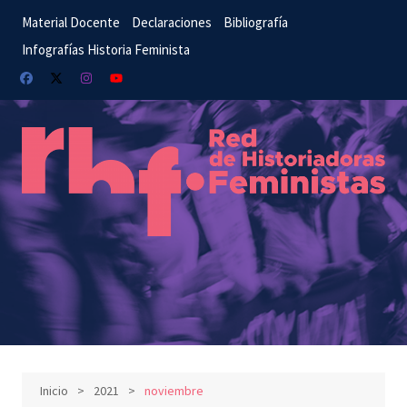
Saltar
Material Docente
Declaraciones
Bibliografía
al
Infografías Historia Feminista
contenido
Inicio
2021
noviembre