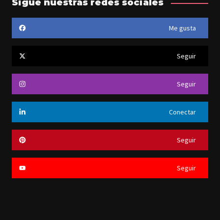
y
Sigue nuestras redes sociales
noticias
Me gusta
Seguir
Seguir
Conectar
Seguir
Seguir