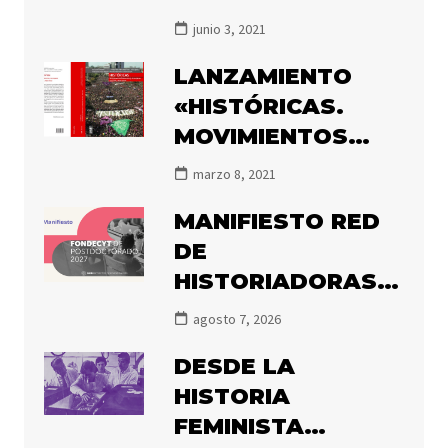
MARÍA ANGÉLICA
junio 3, 2021
ILLANES POR EL
LANZAMIENTO
PREMIO ATENEA
«HISTÓRICAS.
2020
MOVIMIENTOS
FEMINISTAS Y DE
marzo 8, 2021
MUJERES EN
MANIFIESTO RED
CHILE, 1850-2020»
DE
HISTORIADORAS
FEMINISTAS
agosto 7, 2026
SOBRE ÁREAS
DESDE LA
PRIORITARIAS DE
HISTORIA
CONCURSO
FEMINISTA
FONDECYT