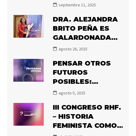
DECIMOS NUNCA
POSTDOCTORAL
septiembre 11, 2025
MÁS
2027
DRA. ALEJANDRA
BRITO PEÑA ES
GALARDONADA
CON EL PREMIO
agosto 26, 2025
OLGA POBLETE
PENSAR OTROS
2025
FUTUROS
POSIBLES:
PRONTO
agosto 5, 2025
COMIENZA EL III
III CONGRESO RHF.
CONGRESO DE
– HISTORIA
HISTORIADORAS
FEMINISTA COMO
FEMINISTAS
RESISTENCIA: