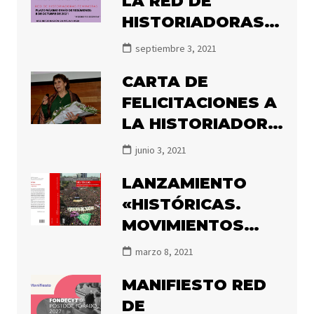
LA RED DE
HISTORIADORAS
FEMINISTAS 2021
septiembre 3, 2021
CARTA DE
FELICITACIONES A
LA HISTORIADORA
MARÍA ANGÉLICA
junio 3, 2021
ILLANES POR EL
LANZAMIENTO
PREMIO ATENEA
«HISTÓRICAS.
2020
MOVIMIENTOS
FEMINISTAS Y DE
marzo 8, 2021
MUJERES EN
MANIFIESTO RED
CHILE, 1850-2020»
DE