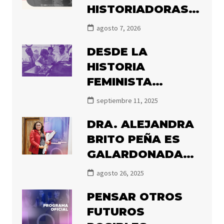
HISTORIADORAS
FEMINISTAS
agosto 7, 2026
SOBRE ÁREAS
DESDE LA
PRIORITARIAS DE
HISTORIA
CONCURSO
FEMINISTA
FONDECYT
DECIMOS NUNCA
POSTDOCTORAL
septiembre 11, 2025
MÁS
2027
DRA. ALEJANDRA
BRITO PEÑA ES
GALARDONADA
CON EL PREMIO
agosto 26, 2025
OLGA POBLETE
PENSAR OTROS
2025
FUTUROS