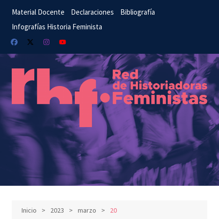
Saltar
Material Docente
Declaraciones
Bibliografía
al
Infografías Historia Feminista
contenido
Inicio
2023
marzo
20