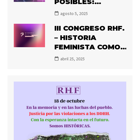
POSIBLES:
PRONTO
agosto 5, 2025
COMIENZA EL III
III CONGRESO RHF.
CONGRESO DE
– HISTORIA
HISTORIADORAS
FEMINISTA COMO
FEMINISTAS
RESISTENCIA:
abril 25, 2025
PENSAR OTROS
FUTUROS
POSIBLES