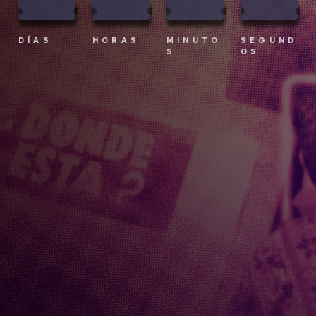
DÍAS
HORAS
MINUTO
SEGUND
S
OS