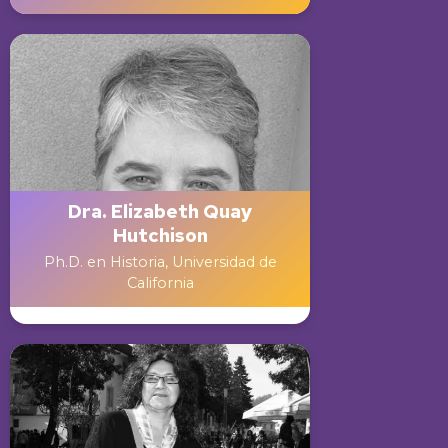
Dra. Elizabeth Quay
Hutchison
Ph.D. en Historia, Universidad de
California