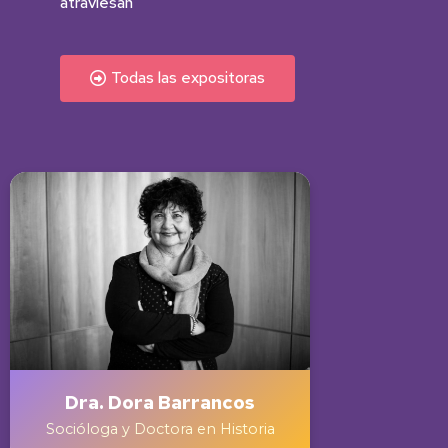
atraviesan
Todas las expositoras
Dra. Dora Barrancos
Socióloga y Doctora en Historia