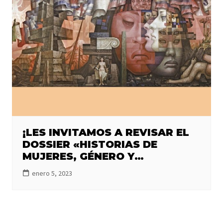
¡LES INVITAMOS A REVISAR EL
DOSSIER «HISTORIAS DE
MUJERES, GÉNERO Y
FEMINISMOS: MUJERES
enero 5, 2023
HACIENDO HISTORIAS DESDE EL
SUR DE CHILE»!