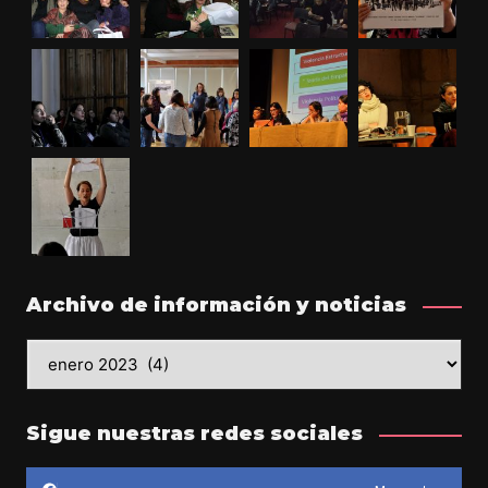
Archivo de información y noticias
Archivo
de
información
y
Sigue nuestras redes sociales
noticias