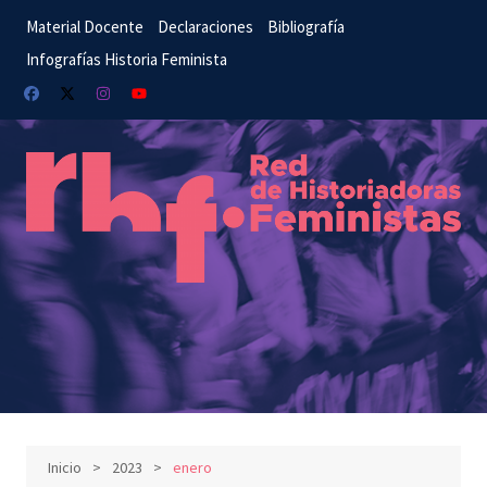
Saltar
Material Docente
Declaraciones
Bibliografía
al
Infografías Historia Feminista
contenido
Inicio
2023
enero