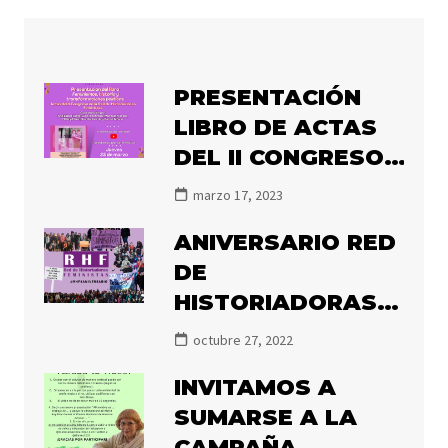
PRESENTACIÓN
LIBRO DE ACTAS
DEL II CONGRESO
DE LA RHF
marzo 17, 2023
«FEMINISMOS,
ANIVERSARIO RED
HISTORIA Y
DE
TRANSFORMACIÓN
HISTORIADORAS
POLÍTICA»
FEMINISTAS
octubre 27, 2022
INVITAMOS A
SUMARSE A LA
CAMPAÑA