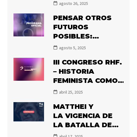
CON EL PREMIO
agosto 26, 2025
OLGA POBLETE
PENSAR OTROS
2025
FUTUROS
POSIBLES:
PRONTO
agosto 5, 2025
COMIENZA EL III
III CONGRESO RHF.
CONGRESO DE
– HISTORIA
HISTORIADORAS
FEMINISTA COMO
FEMINISTAS
RESISTENCIA:
abril 25, 2025
PENSAR OTROS
MATTHEI Y
FUTUROS
LA VIGENCIA DE
POSIBLES
LA BATALLA DE
LA MEMORIA
abril 17, 2025