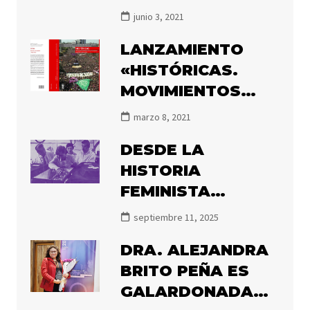
MARÍA ANGÉLICA
junio 3, 2021
ILLANES POR EL
LANZAMIENTO
PREMIO ATENEA
«HISTÓRICAS.
2020
MOVIMIENTOS
FEMINISTAS Y DE
marzo 8, 2021
MUJERES EN
DESDE LA
CHILE, 1850-2020»
HISTORIA
FEMINISTA
DECIMOS NUNCA
septiembre 11, 2025
MÁS
DRA. ALEJANDRA
BRITO PEÑA ES
GALARDONADA