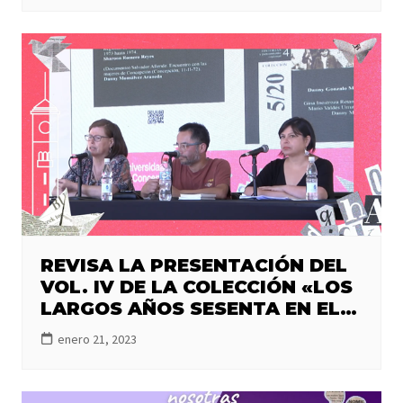
REVISA LA PRESENTACIÓN DEL
VOL. IV DE LA COLECCIÓN «LOS
LARGOS AÑOS SESENTA EN EL
GRAN CONCEPCIÓN. 1959-1973.
enero 21, 2023
GÉNERO Y MUJERES», CON LA
PARTICIPACIÓN DE KAREN
ALFARO Y GINA INOSTROZA